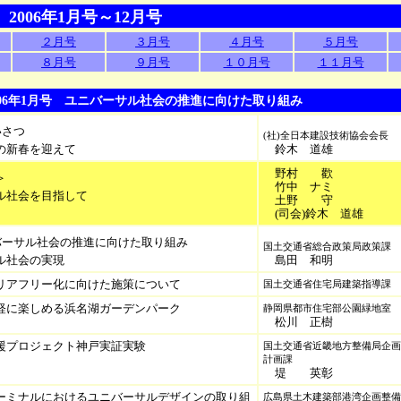
0 2006年1月号～12月号
２月号
３月号
４月号
５月号
８月号
９月号
１０月号
１１月号
0 2006年1月号 ユニバーサル社会の推進に向けた取り組み
いさつ
(社)全日本建設技術協会会長
の新春を迎えて
鈴木 道雄
野村 歡
＞
竹中 ナミ
ル社会を目指して
土野 守
(司会)鈴木 道雄
バーサル社会の推進に向けた取り組み
国土交通省総合政策局政策課
ル社会の実現
島田 和明
リアフリー化に向けた施策について
国土交通省住宅局建築指導課
軽に楽しめる浜名湖ガーデンパーク
静岡県都市住宅部公園緑地室
松川 正樹
援プロジェクト神戸実証実験
国土交通省近畿地方整備局企画
計画課
堤 英彰
ーミナルにおけるユニバーサルデザインの取り組
広島県土木建築部港湾企画整備