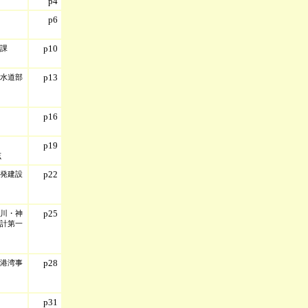
p4
p6
p10
課
p13
水道部
p16
p19
志
p22
発建設
p25
川・神
計第一
p28
港湾事
司
p31