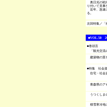
奥日光の戦場
り付いて見事
近年、急速に
る。
次回特集／「
■VOL.50
■巻頭言
「観光交流
建築物の質
■特集 社会
住宅・社会
青森県のア
うつくしま
積雪寒冷地