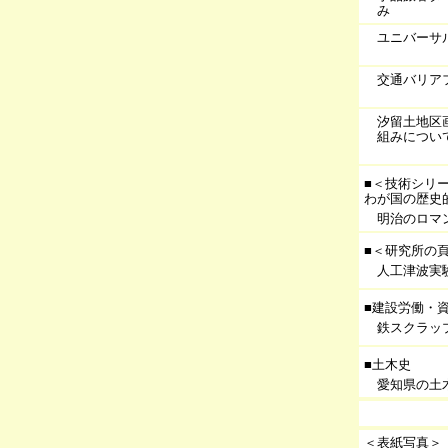
み
ユニバーサ
交通バリア
汐留土地区
組みについ
■＜技術シリ
わが国の歴史
明治のロマ
■＜研究所の
人工津波実
■建設労働・
鉄スクラッ
■土木史
愛知県の土木
＜表紙写真＞