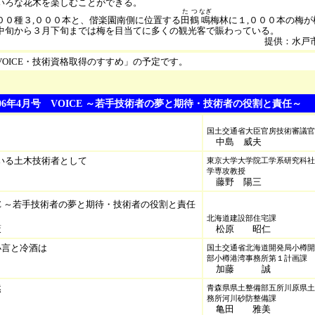
いろな花木を楽しむことができる。
た
つ
なぎ
０種３,０００本と、偕楽園南側に位置する
田
鶴
鳴
梅林に１,０００本の梅
中旬から３月下旬までは梅を目当てに多くの観光客で賑わっている。
提供：水戸
VOICE・技術資格取得のすすめ」の予定です。
0 2006年4月号 VOICE ～若手技術者の夢と期待・技術者の役割と責任～
国土交通省大臣官房技術審議官
中島 威夫
いる土木技術者として
東京大学大学院工学系研究科社
学専攻教授
藤野 陽三
CE ～若手技術者の夢と期待・技術者の役割と責任
北海道建設部住宅課
策
松原 昭仁
小言と冷酒は
国土交通省北海道開発局小樽開
部小樽港湾事務所第１計画課
加藤 誠
然
青森県県土整備部五所川原県土
務所河川砂防整備課
亀田 雅美