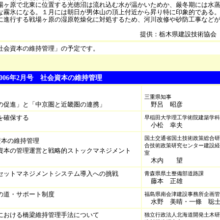
ヶ原で北東に位置する光徳沼は流れ込む水が温かいためか、厳冬期には水蒸
な霧氷になる。１月には朝日が男体山の頂上付近から昇り特に印象的である
進行する戦場ヶ原の湿原乾燥化に対処するため、河川改修や砂防工事などが
提供：栃木県建設技術協会
社会資本の維持管理」の予定です。
 2006年2月号 社会資本の維持管理
三重県知事
の促進」と「中京圏と近畿圏の連携」
野呂 昭彦
を確保する
早稲田大学理工学術院建築学科
小松 幸夫
国土交通省国土技術政策総合研
資本の維持管理
合技術政策研究センター建設経
資本の管理運営と戦略的ストックマネジメント
室
木内 望
セットマネジメントシステム導入への挑戦
青森県県土整備部道路課
藤本 正雄
の道・サポート制度
福島県南会津建設事務所企画管
水野 美晴・一條 聡
における橋梁維持管理手法について
独立行政法人北海道開発土木研