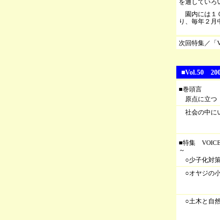
を通していろ
園内には１０
り、毎年２月
次回特集／「
■Vol.5
■巻頭言
原点に立つ
社会の中に
■特集 VOI
～
○少子化対
○オヤジの
○土木と自