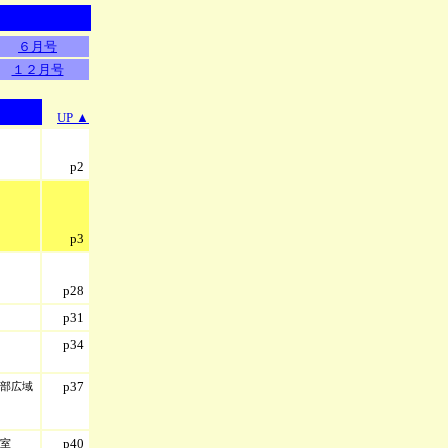
６月号
１２月号
UP ▲
p2
p3
p28
p31
p34
p37
部広域
p40
室