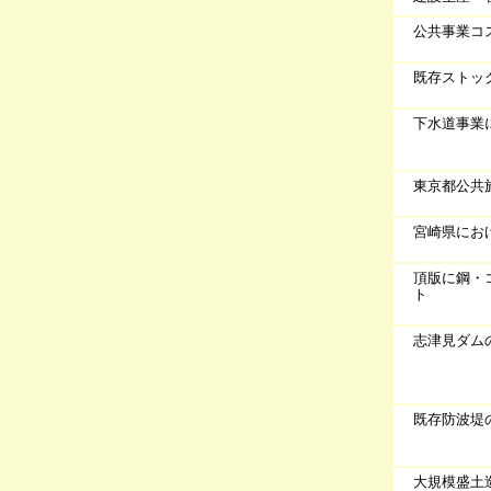
公共事業コ
既存ストッ
下水道事業
東京都公共
宮崎県にお
頂版に鋼・
ト
志津見ダム
既存防波堤
大規模盛土