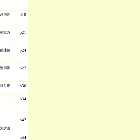
p18
河川国
p21
発室ガ
p24
部建築
p27
河川国
p30
経営部
p34
p42
究所沿
p44