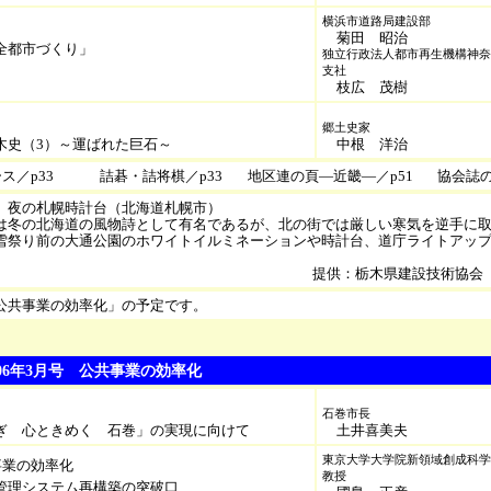
横浜市道路局建設部
菊田 昭治
全都市づくり」
独立行政法人都市再生機構神奈
支社
枝広 茂樹
郷土史家
木史（3）～運ばれた巨石～
中根 洋治
ス／p33
詰碁・詰将棋／p33
地区連の頁―近畿―／p51
協会誌の
 夜の札幌時計台（北海道札幌市）
冬の北海道の風物詩として有名であるが、北の街では厳しい寒気を逆手に取
雪祭り前の大通公園のホワイトイルミネーションや時計台、道庁ライトアッ
提供：栃木県建設技術協会
公共事業の効率化」の予定です。
 2006年3月号 公共事業の効率化
石巻市長
ぎ 心ときめく 石巻」の実現に向けて
土井喜美夫
東京大学大学院新領域創成科学
事業の効率化
教授
管理システム再構築の突破口