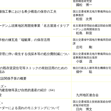
造部構造研究室
國松 博一
補強工事における希少構造の保存の工夫
国土交通省東北地方整備局仙台
道事務所
松舘 次男
ーデンふ頭東地区再開発事業「名古屋港イタリア
名古屋港管理組合建設部総合開
ーデンふ頭再開発担当
松島 和宣
学校の煉瓦造「端艇庫」の保存活用
国土交通省中国地方整備局営繕
課
庄司 剛
管理に伴い発生する伐採木等の処分費削減につい
国土交通省東北地方整備局仙台
道事務所角田出張所
小坂 茂
構の既存賃貸住宅等ストックの有効活用のための
独立行政法人都市再生機構住宅
組み
畑中 聡
建設関係予算の概要
ーズ＞
的建造物等及び自然的遺産の紹介（64）
堂
九州地区連合会
国土交通省国土技術政策総合研
頁＞
岸海洋研究部
ーダーによる流れのモニタリングについて
日向 博文