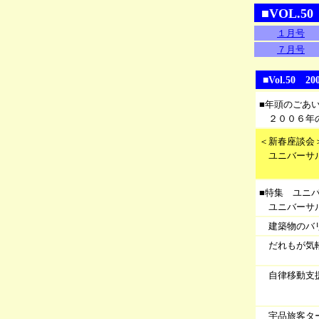
■VOL.5
１月号
７月号
■Vol.5
■年頭のごあ
２００６年
＜新春座談会
ユニバーサ
■特集 ユニ
ユニバーサ
建築物のバ
だれもが気
自律移動支
宇品旅客タ